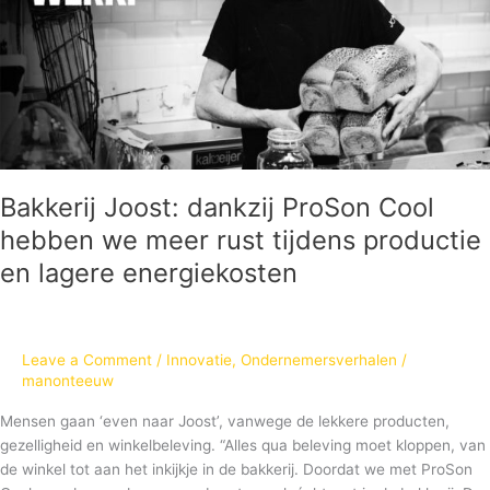
we
meer
rust
tijdens
productie
en
lagere
energiekosten
Bakkerij Joost: dankzij ProSon Cool
hebben we meer rust tijdens productie
en lagere energiekosten
Leave a Comment
/
Innovatie
,
Ondernemersverhalen
/
manonteeuw
Mensen gaan ‘even naar Joost’, vanwege de lekkere producten,
gezelligheid en winkelbeleving. “Alles qua beleving moet kloppen, van
de winkel tot aan het inkijkje in de bakkerij. Doordat we met ProSon