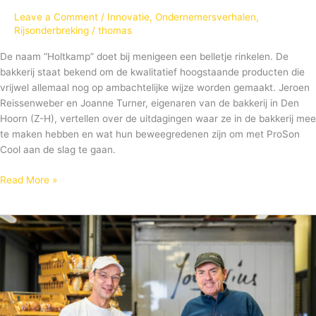
Leave a Comment
/
Innovatie
,
Ondernemersverhalen
,
Rijsonderbreking
/
thomas
De naam “Holtkamp” doet bij menigeen een belletje rinkelen. De
bakkerij staat bekend om de kwalitatief hoogstaande producten die
vrijwel allemaal nog op ambachtelijke wijze worden gemaakt. Jeroen
Reissenweber en Joanne Turner, eigenaren van de bakkerij in Den
Hoorn (Z-H), vertellen over de uitdagingen waar ze in de bakkerij mee
te maken hebben en wat hun beweegredenen zijn om met ProSon
Cool aan de slag te gaan.
Read More »
Jongerius
Bakker:
“Het
automatisch
doseersysteem
biedt
ons