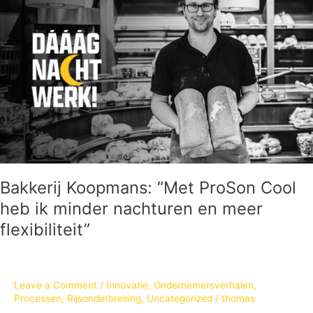
“Met
ProSon
Cool
heb
ik
minder
nachturen
en
meer
flexibiliteit”
Bakkerij Koopmans: “Met ProSon Cool
heb ik minder nachturen en meer
flexibiliteit”
Leave a Comment
/
Innovatie
,
Ondernemersverhalen
,
Processen
,
Rijsonderbreking
,
Uncategorized
/
thomas