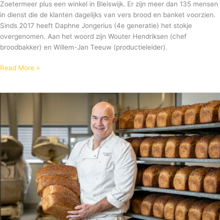
Zoetermeer plus een winkel in Bleiswijk. Er zijn meer dan 135 mensen
in dienst die de klanten dagelijks van vers brood en banket voorzien.
Sinds 2017 heeft Daphne Jongerius (4e generatie) het stokje
overgenomen. Aan het woord zijn Wouter Hendriksen (chef
broodbakker) en Willem-Jan Teeuw (productieleider).
Read More »
Bakkerij
Holtkamp
is
onderweg
naar
’n
goudbruine
toekomst!