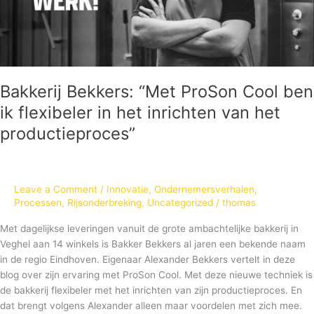
in
het
inrichten
van
het
productieproces”
Bakkerij Bekkers: “Met ProSon Cool ben
ik flexibeler in het inrichten van het
productieproces”
Leave a Comment
/
Innovatie
,
Ondernemersverhalen
,
Processen
,
Rijsonderbreking
,
Uncategorized
/
thomas
Met dagelijkse leveringen vanuit de grote ambachtelijke bakkerij in
Veghel aan 14 winkels is Bakker Bekkers al jaren een bekende naam
in de regio Eindhoven. Eigenaar Alexander Bekkers vertelt in deze
blog over zijn ervaring met ProSon Cool. Met deze nieuwe techniek is
de bakkerij flexibeler met het inrichten van zijn productieproces. En
dat brengt volgens Alexander alleen maar voordelen met zich mee.