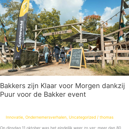
zijn
Klaar
voor
Morgen
dankzij
Puur
voor
de
Bakker
event
Bakkers zijn Klaar voor Morgen dankzij
Puur voor de Bakker event
Innovatie
,
Ondernemersverhalen
,
Uncategorized
/
thomas
Op dinsdag 11 oktober was het eindelijk weer zo ver: meer dan 80