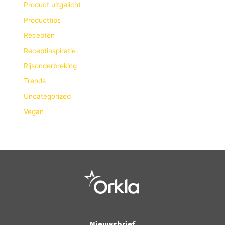
Product uitgelicht
Producttips
Recepten
Receptinspiratie
Rijsonderbreking
Trends
Uncategorized
Vegan
Nieuwsbrief