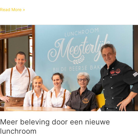
Read More »
Meer
beleving
door
een
nieuwe
lunchroom
Meer beleving door een nieuwe
lunchroom