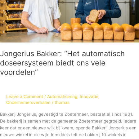
vele
voordelen”
Jongerius Bakker: “Het automatisch
doseersysteem biedt ons vele
voordelen”
Leave a Comment
/
Automatisering
,
Innovatie
,
Ondernemersverhalen
/
thomas
Bakkerij Jongerius, gevestigd te Zoetermeer, bestaat al sinds 1901.
De bakkerij is samen met de gemeente Zoetermeer gegroeid. Iedere
keer dat er een nieuwe wijk bij kwam, opende Bakkerij Jongerius een
nieuwe winkel in die wijk. Inmiddels telt de bakkerij 10 winkels in