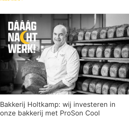
Bakkerij
Holtkamp:
wij
investeren
in
onze
bakkerij
met
ProSon
Cool
Bakkerij Holtkamp: wij investeren in
onze bakkerij met ProSon Cool