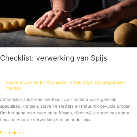
Checklist: verwerking van Spijs
Leave a Comment
/
Processen
,
Producttips
,
Uncategorized
/
thomas
Amandelspijs is breed inzetbaar voor onder andere gevulde
speculaas, kransen, staven en letters en natuurlijk gevulde broden.
Om het geheugen even op te frissen, rijken wij je graag een aantal
tips aan voor de verwerking van amandelspijs.
Read More »