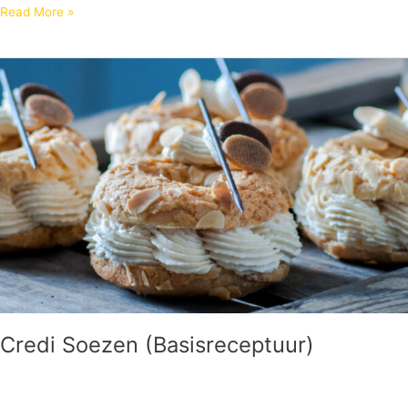
Read More »
Credi
Soezen
(Basisreceptuur)
Credi Soezen (Basisreceptuur)