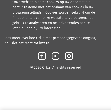
Onze website plaatst cookies op uw apparaat als u
hebt ingestemd met het opslaan van cookies in uw
browserinstellingen. Cookies worden gebruikt om de
functionaliteit van onze website te verbeteren, het
gebruik te analyseren en om advertenties aan te
laten sluiten bij uw interesses.
Lees meer over hoe Orkla met persoonsgegevens omgaat,
inclusief het recht tot inzage.
F
Y
I
a
o
n
© 2026 Orkla. All rights reserved
c
u
s
e
t
t
b
u
a
o
b
g
o
e
r