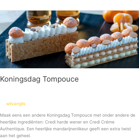
Koningsdag
Tompouce
Koningsdag Tompouce
wilvangils
Maak eens een andere Koningsdag Tompouce met onder andere de
heerlijke ingrediënten: Credi harde wener en Credi Créme
Authentique. Een heerlijke mandarijnenlikeur geeft een extra twist
aan het geheel.