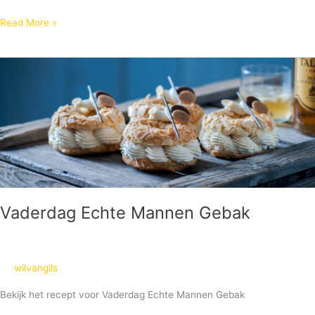
Read More »
Vaderdag
Echte
Mannen
Gebak
Vaderdag Echte Mannen Gebak
wilvangils
Bekijk het recept voor Vaderdag Echte Mannen Gebak