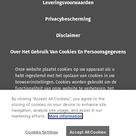
Leveringsvoorwaarden
Privacybescherming
Disclaimer
Over Het Gebruik Van Cookies En Persoonsgegevens
Onze website plaatst cookies op uw apparaat als u
hebt ingestemd met het opslaan van cookies in uw
browserinstellingen. Cookies worden gebruikt om de
functionaliteit van onze website te verbeteren, het
gebruik te analyseren en om advertenties aan te
By clicking “Accept All Cookies”, you agree to the
laten sluiten bij uw interesses.
storing of cookies on your device to enhance site
navigation, analyze site usage, and assist in our
Lees meer over hoe Orkla met persoonsgegevens omgaat,
marketing efforts.
More information
inclusief het recht tot inzage.
F
Y
I
Cookies Settings
Accept All Cookies