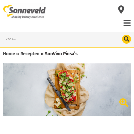
Skip
to
content
Search
Home
»
Recepten
»
SonVivo Pinsa’s