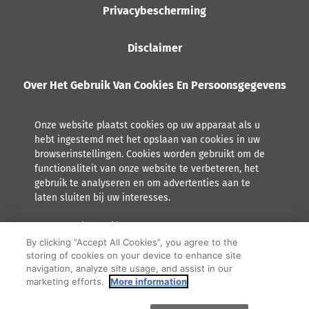
Privacybescherming
Disclaimer
Over Het Gebruik Van Cookies En Persoonsgegevens
Onze website plaatst cookies op uw apparaat als u
hebt ingestemd met het opslaan van cookies in uw
browserinstellingen. Cookies worden gebruikt om de
functionaliteit van onze website te verbeteren, het
gebruik te analyseren en om advertenties aan te
laten sluiten bij uw interesses.
Lees meer over hoe Orkla met persoonsgegevens omgaat,
inclusief het recht tot inzage.
By clicking “Accept All Cookies”, you agree to the
storing of cookies on your device to enhance site
F
Y
I
navigation, analyze site usage, and assist in our
marketing efforts.
More information
a
o
n
© 2026 Orkla. All rights reserved