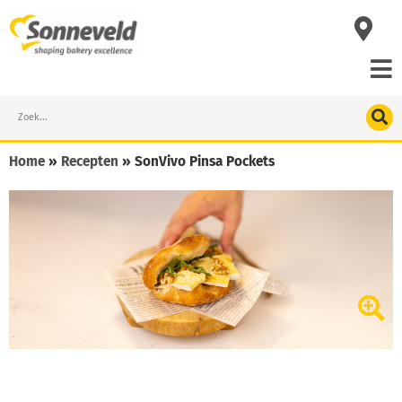
Skip
to
content
Search
Home
»
Recepten
»
SonVivo Pinsa Pockets