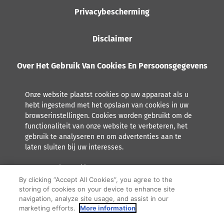
Privacybescherming
Disclaimer
Over Het Gebruik Van Cookies En Persoonsgegevens
Onze website plaatst cookies op uw apparaat als u
hebt ingestemd met het opslaan van cookies in uw
browserinstellingen. Cookies worden gebruikt om de
functionaliteit van onze website te verbeteren, het
gebruik te analyseren en om advertenties aan te
laten sluiten bij uw interesses.
Lees meer over hoe Orkla met persoonsgegevens omgaat,
inclusief het recht tot inzage.
By clicking “Accept All Cookies”, you agree to the
storing of cookies on your device to enhance site
F
Y
I
navigation, analyze site usage, and assist in our
marketing efforts.
More information
a
o
n