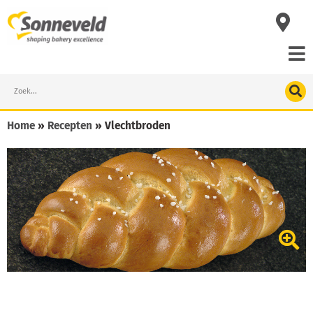
Skip
to
content
Search
Home
»
Recepten
»
Vlechtbroden