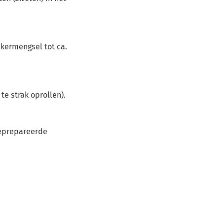
ikermengsel tot ca.
te strak oprollen).
geprepareerde