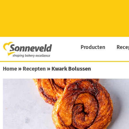
Skip
to
content
Producten
Rece
Home
»
Recepten
»
Kwark Bolussen