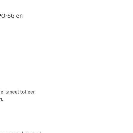
PO-SG en
e kaneel tot een
n.