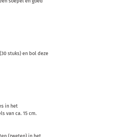
 een soepel en goed
30 stuks) en bol deze
s in het
ls van ca. 15 cm.
ten (zweten) in het