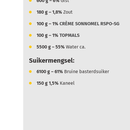
600
g – 6%
Gist
180
g – 1,8%
Zout
100
g – 1%
CRÈME SONNOMEL RSPO-SG
100
g – 1%
TOPMALS
5500
g – 55%
Water ca.
Suikermengsel:
6100
g – 61%
Bruine basterdsuiker
150
g 1,5%
Kaneel