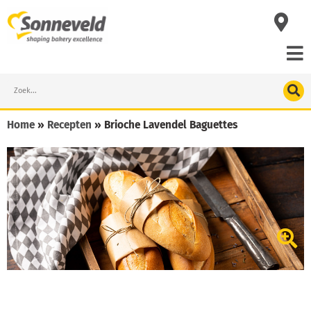
Skip
to
content
Search
Home
»
Recepten
»
Brioche Lavendel Baguettes