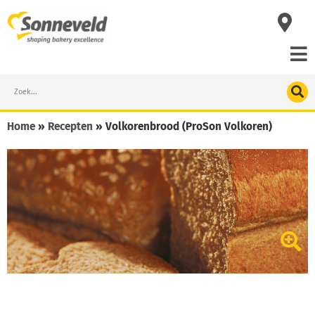
Skip
to
content
Search
Home
»
Recepten
»
Volkorenbrood (ProSon Volkoren)