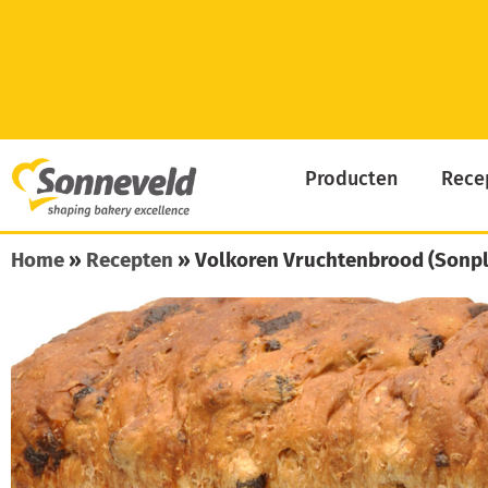
Skip
to
content
Producten
Rece
Home
»
Recepten
»
Volkoren Vruchtenbrood (Sonpl