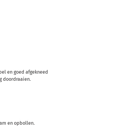
epel en goed afgekneed
ng doordraaien.
ram en opbollen.