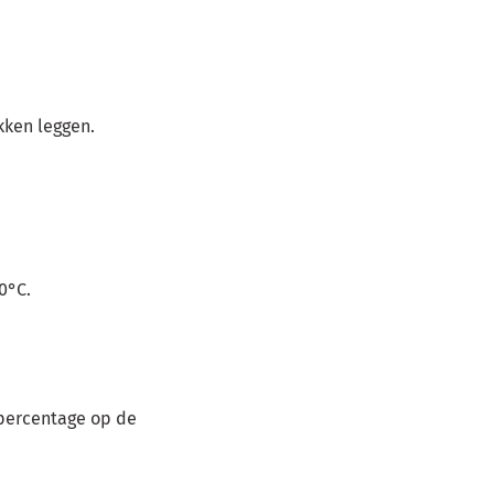
ken leggen.
0°C.
tpercentage op de