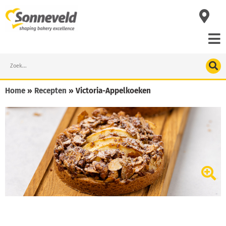
Skip
to
content
Search
Home
»
Recepten
»
Victoria-Appelkoeken