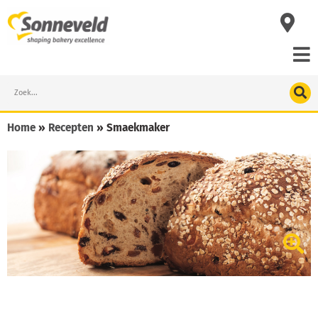
Skip
to
content
Search
Home
»
Recepten
»
Smaekmaker