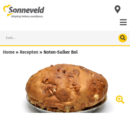
Skip
to
content
Search
Home
»
Recepten
»
Noten-Suiker Bol