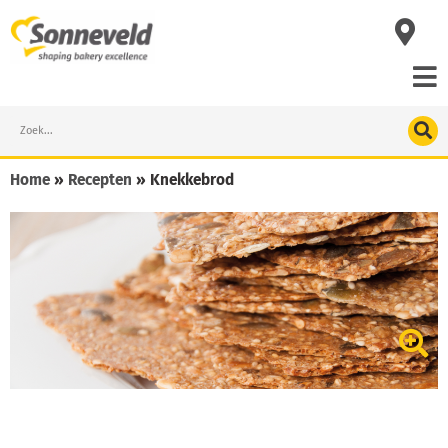
Skip
to
content
Search
Home
»
Recepten
»
Knekkebrod