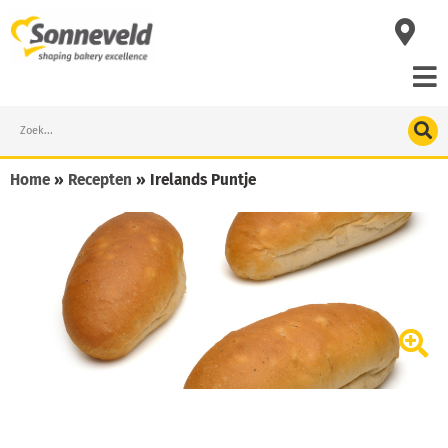
Skip
to
content
Search
Home
»
Recepten
»
Irelands Puntje