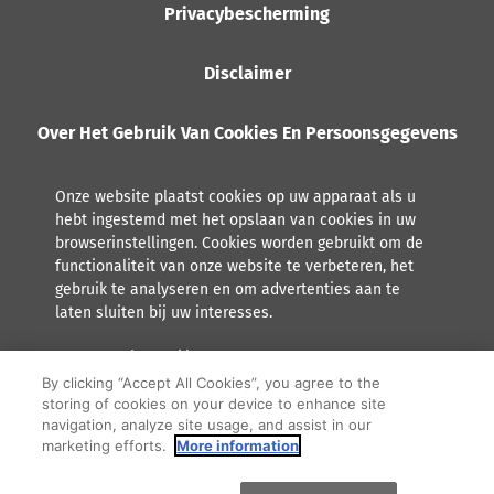
Privacybescherming
Disclaimer
Over Het Gebruik Van Cookies En Persoonsgegevens
Onze website plaatst cookies op uw apparaat als u
hebt ingestemd met het opslaan van cookies in uw
browserinstellingen. Cookies worden gebruikt om de
functionaliteit van onze website te verbeteren, het
gebruik te analyseren en om advertenties aan te
laten sluiten bij uw interesses.
Lees meer over hoe Orkla met persoonsgegevens omgaat,
inclusief het recht tot inzage.
By clicking “Accept All Cookies”, you agree to the
storing of cookies on your device to enhance site
F
Y
I
navigation, analyze site usage, and assist in our
marketing efforts.
More information
a
o
n
© 2026 Orkla. All rights reserved