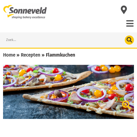
Skip
to
content
Search
Home
»
Recepten
»
Flammkuchen