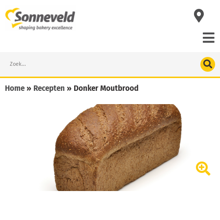
Skip
to
content
Search
Home
»
Recepten
»
Donker Moutbrood