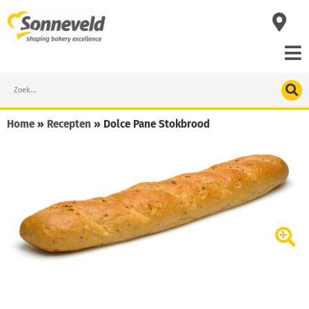
Skip
to
content
Search
Home
»
Recepten
»
Dolce Pane Stokbrood