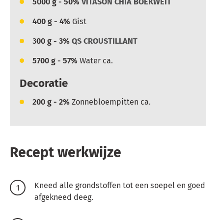
5000
g - 50%
VITASON CHIA BOEKWEIT
400
g - 4%
Gist
300
g - 3%
QS CROUSTILLANT
5700
g - 57%
Water ca.
Decoratie
200
g - 2%
Zonnebloempitten ca.
Recept werkwijze
Kneed alle grondstoffen tot een soepel en goed
afgekneed deeg.