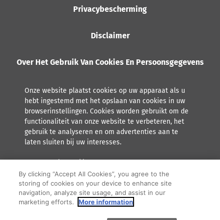
Privacybescherming
Disclaimer
Over Het Gebruik Van Cookies En Persoonsgegevens
Onze website plaatst cookies op uw apparaat als u
hebt ingestemd met het opslaan van cookies in uw
browserinstellingen. Cookies worden gebruikt om de
functionaliteit van onze website te verbeteren, het
gebruik te analyseren en om advertenties aan te
laten sluiten bij uw interesses.
Lees meer over hoe Orkla met persoonsgegevens omgaat,
inclusief het recht tot inzage.
By clicking “Accept All Cookies”, you agree to the
storing of cookies on your device to enhance site
F
Y
I
navigation, analyze site usage, and assist in our
marketing efforts.
More information
a
o
n