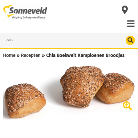
Skip
to
content
Search
Home
»
Recepten
»
Chia Boekweit Kampioenen Broodjes