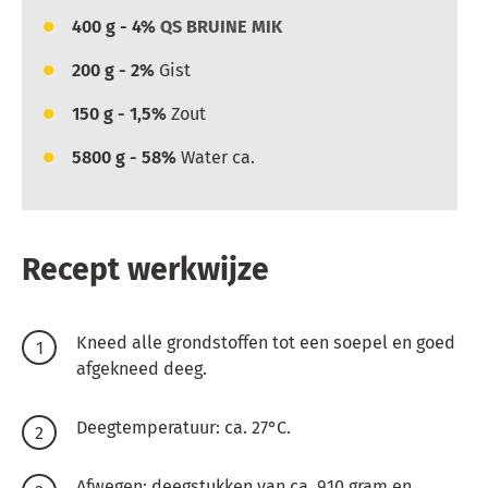
400
g - 4%
QS BRUINE MIK
200
g - 2%
Gist
150
g - 1,5%
Zout
5800
g - 58%
Water ca.
Recept werkwijze
Kneed alle grondstoffen tot een soepel en goed
afgekneed deeg.
Deegtemperatuur: ca. 27°C.
Afwegen: deegstukken van ca. 910 gram en