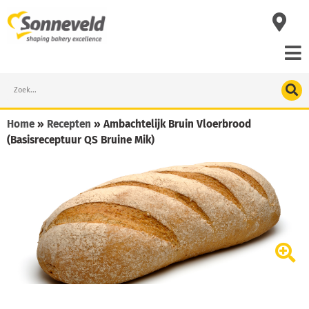
Skip
to
content
Search
Home
»
Recepten
»
Ambachtelijk Bruin Vloerbrood
(Basisreceptuur QS Bruine Mik)