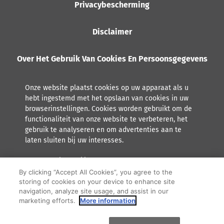
Privacybescherming
Disclaimer
Over Het Gebruik Van Cookies En Persoonsgegevens
Onze website plaatst cookies op uw apparaat als u
hebt ingestemd met het opslaan van cookies in uw
browserinstellingen. Cookies worden gebruikt om de
functionaliteit van onze website te verbeteren, het
gebruik te analyseren en om advertenties aan te
laten sluiten bij uw interesses.
Lees meer over hoe Orkla met persoonsgegevens omgaat,
inclusief het recht tot inzage.
By clicking “Accept All Cookies”, you agree to the
storing of cookies on your device to enhance site
F
Y
I
navigation, analyze site usage, and assist in our
marketing efforts.
More information
a
o
n
© 2026 Orkla. All rights reserved