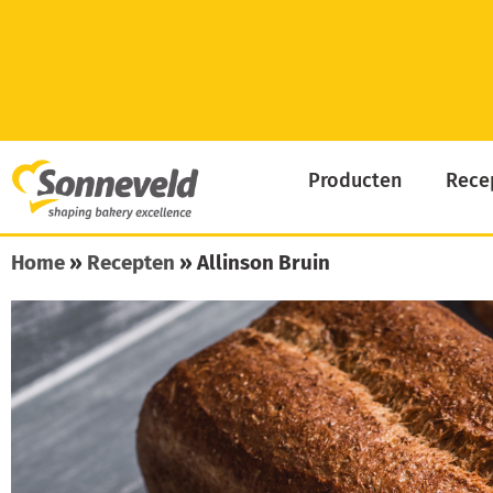
Skip
to
content
Producten
Rece
Home
»
Recepten
»
Allinson Bruin