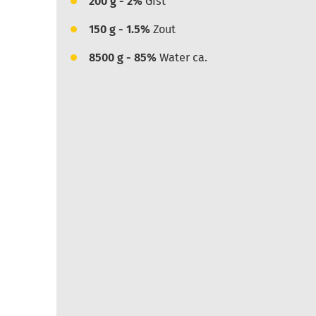
200
g - 2%
Gist
150
g - 1.5%
Zout
8500
g - 85%
Water ca.