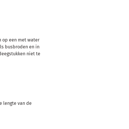
 op een met water
s busbroden en in
deegstukken niet te
e lengte van de