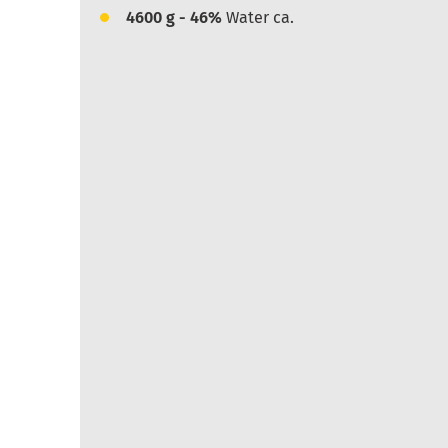
4600
g - 46%
Water ca.