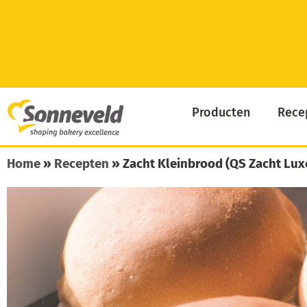
Skip
to
content
Producten
Rece
Home
»
Recepten
»
Zacht Kleinbrood (QS Zacht Lux