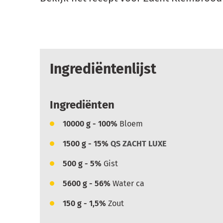
Ingrediëntenlijst
Ingrediënten
10000
g - 100%
Bloem
1500
g - 15%
QS ZACHT LUXE
500
g - 5%
Gist
5600
g - 56%
Water ca
150
g - 1,5%
Zout