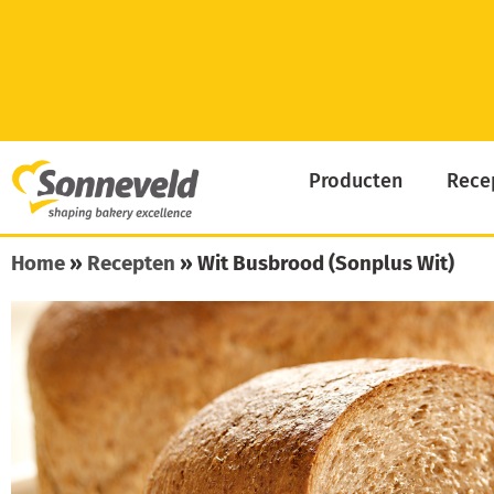
Skip
to
content
Producten
Rece
Home
»
Recepten
»
Wit Busbrood (Sonplus Wit)