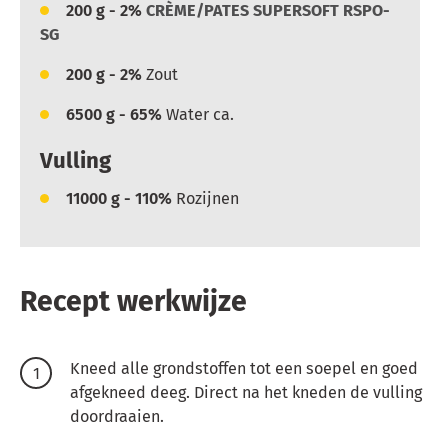
200
g - 2%
CRÈME/PATES SUPERSOFT RSPO-
SG
200
g - 2%
Zout
6500
g - 65%
Water ca.
Vulling
11000
g - 110%
Rozijnen
Recept werkwijze
Kneed alle grondstoffen tot een soepel en goed
afgekneed deeg. Direct na het kneden de vulling
doordraaien.