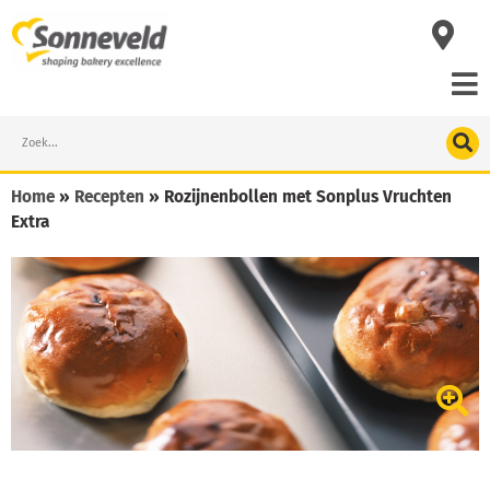
Skip
to
content
Search
Home
»
Recepten
»
Rozijnenbollen met Sonplus Vruchten
Extra