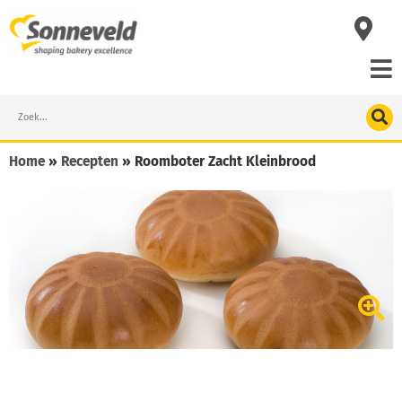
Skip
to
content
Search
Home
»
Recepten
»
Roomboter Zacht Kleinbrood