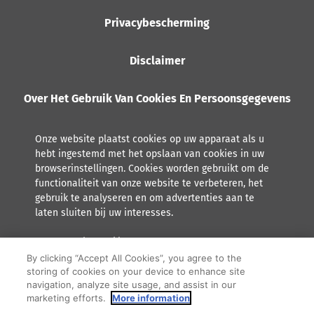
Privacybescherming
Disclaimer
Over Het Gebruik Van Cookies En Persoonsgegevens
Onze website plaatst cookies op uw apparaat als u
hebt ingestemd met het opslaan van cookies in uw
browserinstellingen. Cookies worden gebruikt om de
functionaliteit van onze website te verbeteren, het
gebruik te analyseren en om advertenties aan te
laten sluiten bij uw interesses.
Lees meer over hoe Orkla met persoonsgegevens omgaat,
inclusief het recht tot inzage.
By clicking “Accept All Cookies”, you agree to the
storing of cookies on your device to enhance site
F
Y
I
navigation, analyze site usage, and assist in our
marketing efforts.
More information
a
o
n