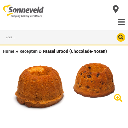
Skip
to
content
Search
Home
»
Recepten
»
Paasei Brood (Chocolade-Noten)