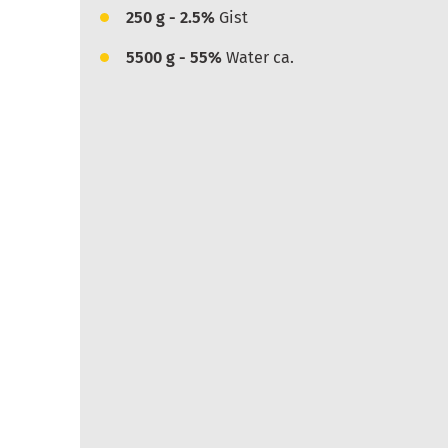
250
g - 2.5%
Gist
5500
g - 55%
Water ca.