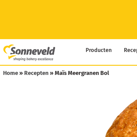
Skip
to
content
Producten
Rece
Home
»
Recepten
»
Maïs Meergranen Bol