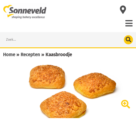
Skip
to
content
Search
Home
»
Recepten
»
Kaasbroodje