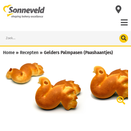
Skip
to
content
Search
Home
»
Recepten
»
Gelders Palmpasen (Paashaantjes)