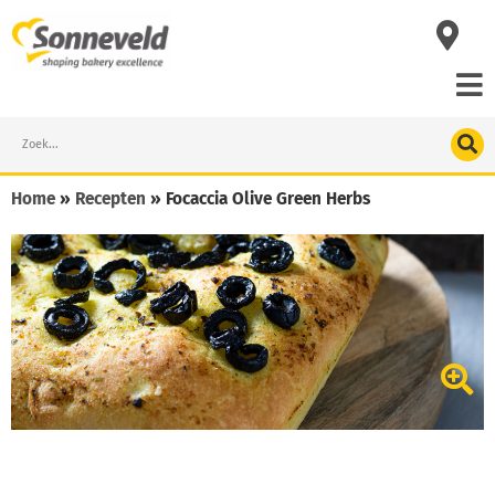
Skip
to
content
Search
Home
»
Recepten
»
Focaccia Olive Green Herbs