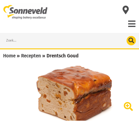
Skip
to
content
Search
Home
»
Recepten
»
Drentsch Goud