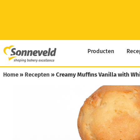
Skip
to
content
Producten
Rece
Home
»
Recepten
»
Creamy Muffins Vanilla with Wh