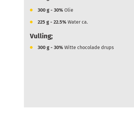
300
g - 30%
Olie
225
g - 22.5%
Water ca.
Vulling;
300
g - 30%
Witte chocolade drups
Delen