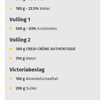
180
g - 22.5%
Water
Vulling 1
500
g - 63%
Kruidnoten
Vulling 2
300
g
CREDI CRÈME AUTHENTIQUE
750
g
Water
Victoriabeslag
100
g
Amandelschaafsel
200
g
Suiker