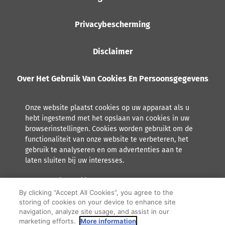
Privacybescherming
Disclaimer
Over Het Gebruik Van Cookies En Persoonsgegevens
Onze website plaatst cookies op uw apparaat als u
hebt ingestemd met het opslaan van cookies in uw
browserinstellingen. Cookies worden gebruikt om de
functionaliteit van onze website te verbeteren, het
gebruik te analyseren en om advertenties aan te
laten sluiten bij uw interesses.
Lees meer over hoe Orkla met persoonsgegevens omgaat,
inclusief het recht tot inzage.
By clicking “Accept All Cookies”, you agree to the
storing of cookies on your device to enhance site
F
Y
I
navigation, analyze site usage, and assist in our
marketing efforts.
More information