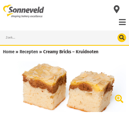
Skip
to
content
Search
Home
»
Recepten
»
Creamy Bricks – Kruidnoten