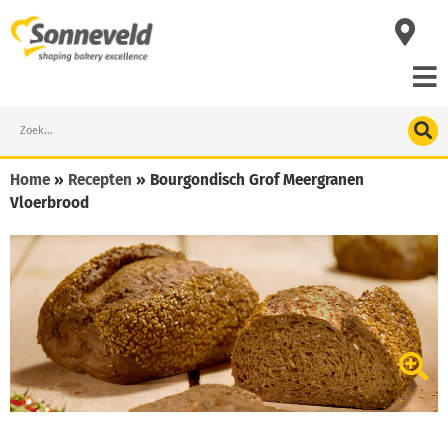
Skip
to
content
Search
Home
»
Recepten
»
Bourgondisch Grof Meergranen
Vloerbrood