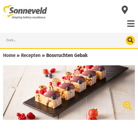
Skip
to
content
Search
Home
»
Recepten
»
Bosvruchten Gebak