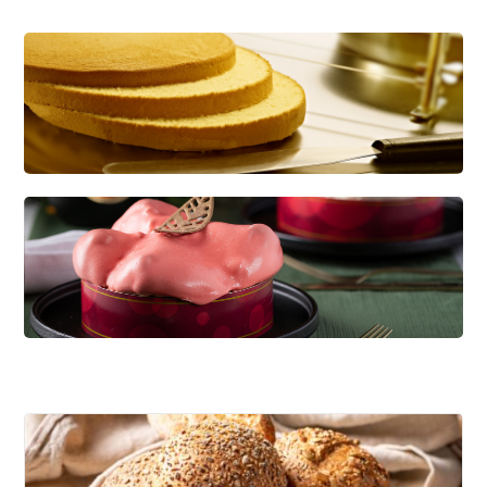
CREDI KAPSEL
Dé basis voor diverse soorten gebak
KWARKBOL
Licht, luchtig en eiwitrijk broodje op basis van
kwark!