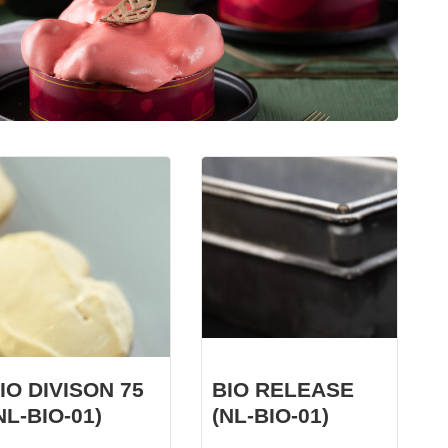
KWARKBOL
Licht, luchtig en eiwitrijk broodje op basis van
kwark!
IO DIVISON 75
BIO RELEASE
NL-BIO-01)
(NL-BIO-01)