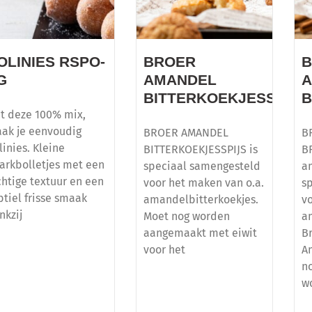
OLINIES RSPO-
BROER
G
AMANDEL
BITTERKOEKJESSPIJS
B
t deze 100% mix,
ak je eenvoudig
BROER AMANDEL
B
linies. Kleine
BITTERKOEKJESSPIJS is
B
arkbolletjes met een
speciaal samengesteld
a
chtige textuur en een
voor het maken van o.a.
s
btiel frisse smaak
amandelbitterkoekjes.
v
nkzij
Moet nog worden
a
aangemaakt met eiwit
B
voor het
A
n
w