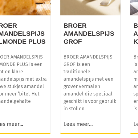
ROER
BROER
MANDELSPIJS
AMANDELSPIJS
A
LMONDE PLUS
GROF
OER AMANDELSPIJS
BROER AMANDELSPIJS
B
MONDE PLUS is een
GROF is een
is
nt en klare
traditionele
a
andelspijs met extra
amandelspijs met een
m
ove stukjes amandel
grover vermalen
a
or meer ‘bite’. Het
amandel die speciaal
sp
andelgehalte
geschikt is voor gebruik
e
in stollen
is
es meer...
Lees meer...
L