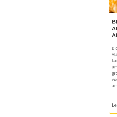
B
A
A
BR
AL
ka
am
gr
vo
am
Le