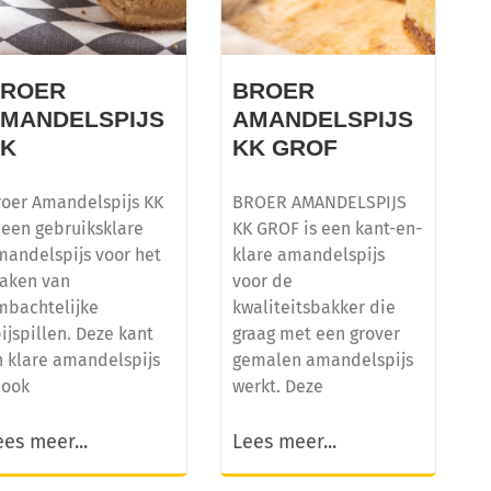
BROER
BROER
MANDELSPIJS
AMANDELSPIJS
KK
KK GROF
roer Amandelspijs KK
BROER AMANDELSPIJS
 een gebruiksklare
KK GROF is een kant-en-
mandelspijs voor het
klare amandelspijs
aken van
voor de
mbachtelijke
kwaliteitsbakker die
ijspillen. Deze kant
graag met een grover
n klare amandelspijs
gemalen amandelspijs
 ook
werkt. Deze
ees meer...
Lees meer...