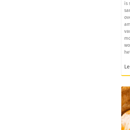
is
sa
ov
am
va
mo
wo
he
Le