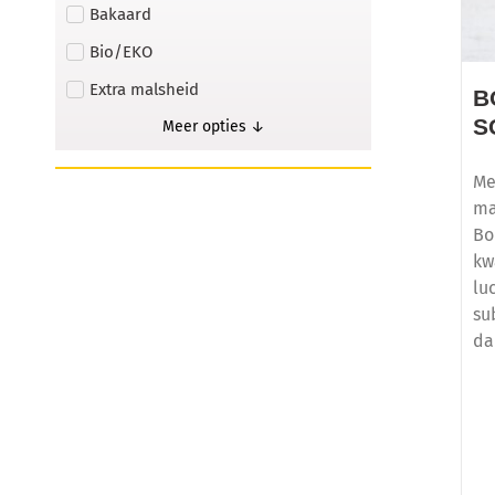
Bakaard
Bio/EKO
Extra malsheid
B
S
Meer opties ↓
Me
ma
Bo
kw
lu
su
da