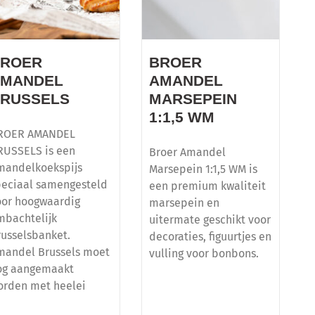
BROER
BROER
AMANDEL
AMANDEL
RUSSELS
MARSEPEIN
1:1,5 WM
ROER AMANDEL
RUSSELS is een
Broer Amandel
mandelkoekspijs
Marsepein 1:1,5 WM is
peciaal samengesteld
een premium kwaliteit
oor hoogwaardig
marsepein en
mbachtelijk
uitermate geschikt voor
russelsbanket.
decoraties, figuurtjes en
mandel Brussels moet
vulling voor bonbons.
og aangemaakt
orden met heelei