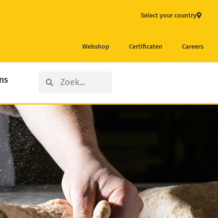
Select your country
Webshop
Certificaten
Careers
Search
Search
ns