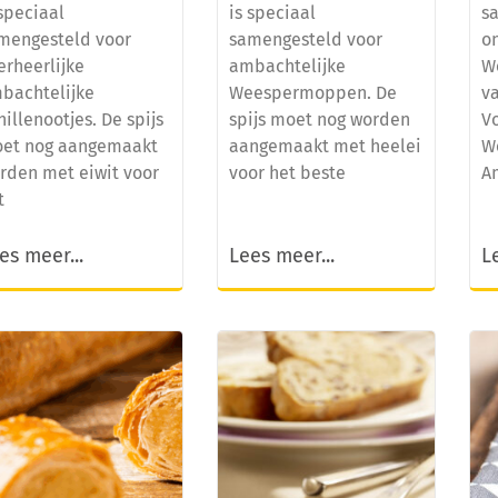
 speciaal
is speciaal
s
mengesteld voor
samengesteld voor
o
erheerlijke
ambachtelijke
W
bachtelijke
Weespermoppen. De
va
nillenootjes. De spijs
spijs moet nog worden
Vo
et nog aangemaakt
aangemaakt met heelei
W
rden met eiwit voor
voor het beste
A
t
es meer...
Lees meer...
L