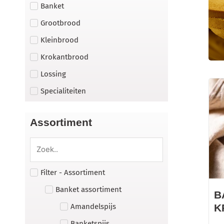
Banket
Grootbrood
Kleinbrood
Krokantbrood
Lossing
Specialiteiten
Assortiment
Filter - Assortiment
Banket assortiment
B
Amandelspijs
K
Banketspijs