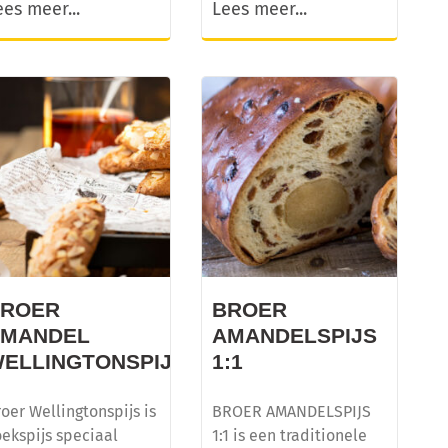
ees meer...
Lees meer...
BROER
BROER
AMANDEL
AMANDELSPIJS
JS
ELLINGTONSPIJS
1:1
oer Wellingtonspijs is
BROER AMANDELSPIJS
ekspijs speciaal
1:1 is een traditionele