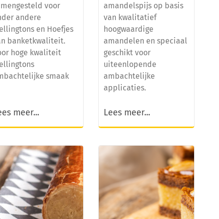
amengesteld voor
amandelspijs op basis
nder andere
van kwalitatief
ellingtons en Hoefjes
hoogwaardige
n banketkwaliteit.
amandelen en speciaal
or hoge kwaliteit
geschikt voor
ellingtons
uiteenlopende
mbachtelijke smaak
ambachtelijke
applicaties.
ees meer...
Lees meer...