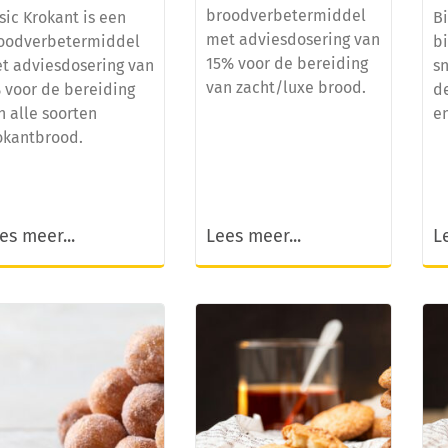
broodverbetermiddel
sic Krokant is een
Bi
met adviesdosering van
oodverbetermiddel
b
15% voor de bereiding
t adviesdosering van
sn
van zacht/luxe brood.
 voor de bereiding
d
n alle soorten
e
okantbrood.
es meer...
Lees meer...
L