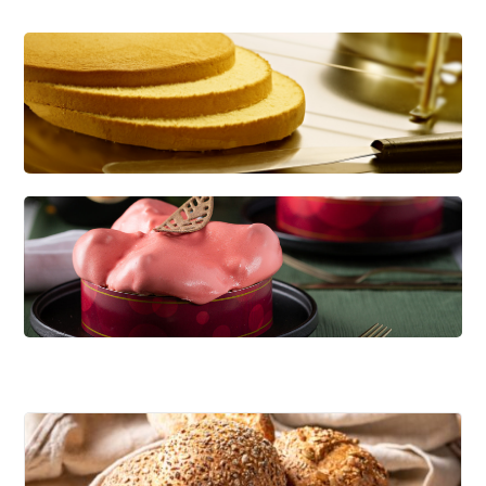
CREDI KAPSEL
Dé basis voor diverse soorten gebak
KWARKBOL
Licht, luchtig en eiwitrijk broodje op basis van
kwark!