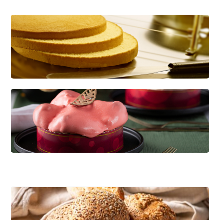
CREDI KAPSEL
Dé basis voor diverse soorten gebak
KWARKBOL
Licht, luchtig en eiwitrijk broodje op basis van
kwark!