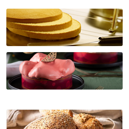
CREDI KAPSEL
Dé basis voor diverse soorten gebak
KWARKBOL
Licht, luchtig en eiwitrijk broodje op basis van
kwark!