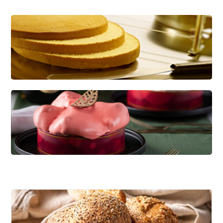
CREDI KAPSEL
Dé basis voor diverse soorten gebak
KWARKBOL
Licht, luchtig en eiwitrijk broodje op basis van
kwark!