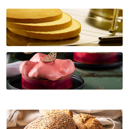
CREDI KAPSEL
Dé basis voor diverse soorten gebak
KWARKBOL
Licht, luchtig en eiwitrijk broodje op basis van
kwark!