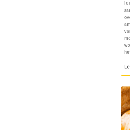
is
sa
ov
am
va
mo
wo
he
Le