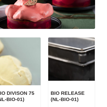
KWARKBOL
Licht, luchtig en eiwitrijk broodje op basis van
kwark!
IO DIVISON 75
BIO RELEASE
NL-BIO-01)
(NL-BIO-01)