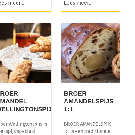
ees meer...
Lees meer...
BROER
BROER
AMANDEL
AMANDELSPIJS
JS
ELLINGTONSPIJS
1:1
oer Wellingtonspijs is
BROER AMANDELSPIJS
ekspijs speciaal
1:1 is een traditionele