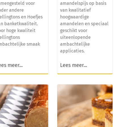
amengesteld voor
amandelspijs op basis
nder andere
van kwalitatief
ellingtons en Hoefjes
hoogwaardige
n banketkwaliteit.
amandelen en speciaal
or hoge kwaliteit
geschikt voor
ellingtons
uiteenlopende
mbachtelijke smaak
ambachtelijke
applicaties.
ees meer...
Lees meer...