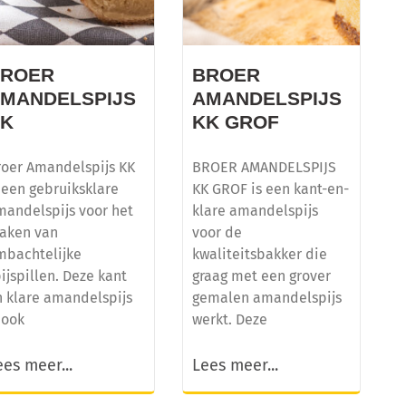
BROER
BROER
MANDELSPIJS
AMANDELSPIJS
KK
KK GROF
roer Amandelspijs KK
BROER AMANDELSPIJS
 een gebruiksklare
KK GROF is een kant-en-
mandelspijs voor het
klare amandelspijs
aken van
voor de
mbachtelijke
kwaliteitsbakker die
ijspillen. Deze kant
graag met een grover
n klare amandelspijs
gemalen amandelspijs
 ook
werkt. Deze
ees meer...
Lees meer...