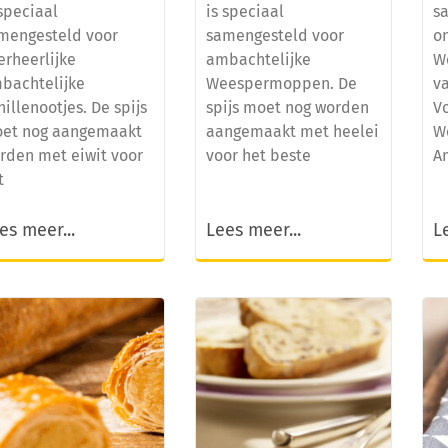
 speciaal
is speciaal
s
mengesteld voor
samengesteld voor
o
erheerlijke
ambachtelijke
W
bachtelijke
Weespermoppen. De
va
nillenootjes. De spijs
spijs moet nog worden
Vo
et nog aangemaakt
aangemaakt met heelei
W
rden met eiwit voor
voor het beste
A
t
es meer...
Lees meer...
L