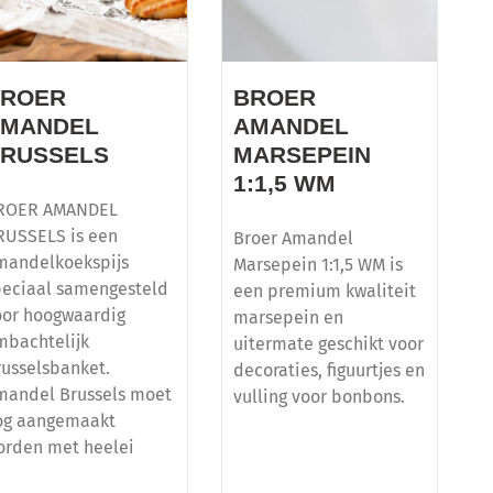
BROER
BROER
AMANDEL
AMANDEL
RUSSELS
MARSEPEIN
1:1,5 WM
ROER AMANDEL
RUSSELS is een
Broer Amandel
mandelkoekspijs
Marsepein 1:1,5 WM is
peciaal samengesteld
een premium kwaliteit
oor hoogwaardig
marsepein en
mbachtelijk
uitermate geschikt voor
russelsbanket.
decoraties, figuurtjes en
mandel Brussels moet
vulling voor bonbons.
og aangemaakt
orden met heelei