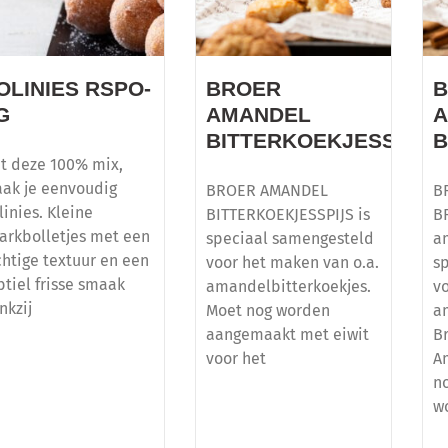
OLINIES RSPO-
BROER
G
AMANDEL
BITTERKOEKJESSPIJS
B
t deze 100% mix,
ak je eenvoudig
BROER AMANDEL
B
linies. Kleine
BITTERKOEKJESSPIJS is
B
arkbolletjes met een
speciaal samengesteld
a
chtige textuur en een
voor het maken van o.a.
s
btiel frisse smaak
amandelbitterkoekjes.
v
nkzij
Moet nog worden
a
aangemaakt met eiwit
B
voor het
A
n
w