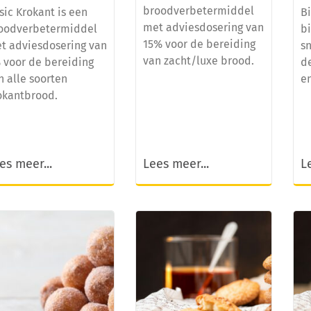
broodverbetermiddel
sic Krokant is een
Bi
met adviesdosering van
oodverbetermiddel
b
15% voor de bereiding
t adviesdosering van
sn
van zacht/luxe brood.
 voor de bereiding
d
n alle soorten
e
okantbrood.
es meer...
Lees meer...
L