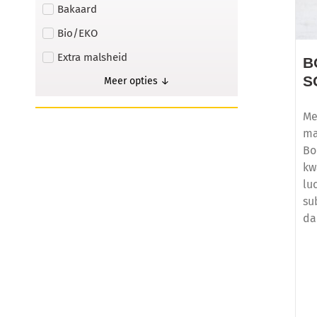
Bakaard
Bio/EKO
Extra malsheid
B
S
Meer opties ↓
Me
ma
Bo
kw
lu
su
da