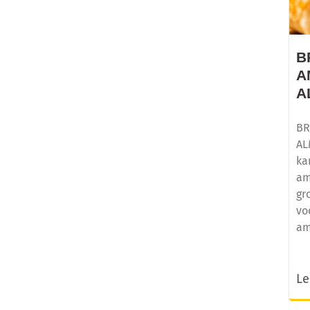
B
A
A
BR
AL
ka
am
gr
vo
am
Le