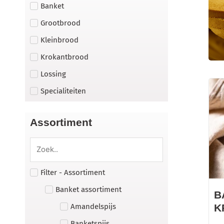
Banket
Grootbrood
Kleinbrood
Krokantbrood
Lossing
Specialiteiten
Assortiment
Filter - Assortiment
Banket assortiment
B
Amandelspijs
K
Banketspijs