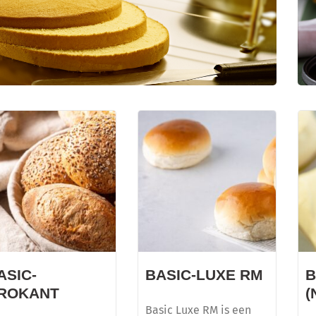
CREDI KAPSEL
Dé basis voor diverse soorten gebak
ASIC-
BASIC-LUXE RM
B
ROKANT
(
Basic Luxe RM is een