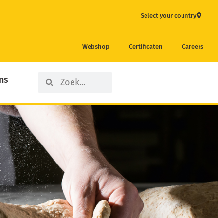
Select your country
Webshop
Certificaten
Careers
Search
Search
ns