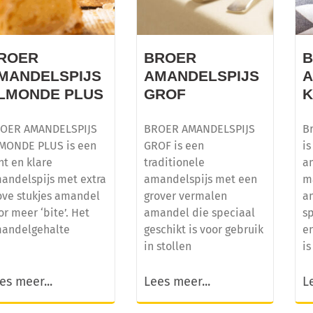
ROER
BROER
MANDELSPIJS
AMANDELSPIJS
A
LMONDE PLUS
GROF
OER AMANDELSPIJS
BROER AMANDELSPIJS
B
MONDE PLUS is een
GROF is een
is
nt en klare
traditionele
a
andelspijs met extra
amandelspijs met een
m
ove stukjes amandel
grover vermalen
a
or meer ‘bite’. Het
amandel die speciaal
sp
andelgehalte
geschikt is voor gebruik
e
in stollen
is
es meer...
Lees meer...
L