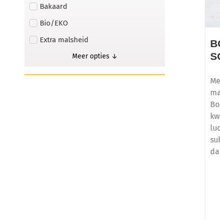
Bakaard
Bio/EKO
Extra malsheid
B
S
Meer opties ↓
Me
ma
Bo
kw
lu
su
da