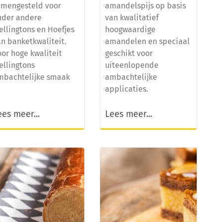
amengesteld voor
amandelspijs op basis
nder andere
van kwalitatief
ellingtons en Hoefjes
hoogwaardige
n banketkwaliteit.
amandelen en speciaal
or hoge kwaliteit
geschikt voor
ellingtons
uiteenlopende
mbachtelijke smaak
ambachtelijke
applicaties.
ees meer...
Lees meer...