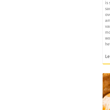
is
sa
ov
am
va
mo
wo
he
Le