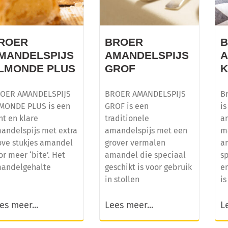
ROER
BROER
MANDELSPIJS
AMANDELSPIJS
A
LMONDE PLUS
GROF
OER AMANDELSPIJS
BROER AMANDELSPIJS
B
MONDE PLUS is een
GROF is een
is
nt en klare
traditionele
a
andelspijs met extra
amandelspijs met een
m
ove stukjes amandel
grover vermalen
a
or meer ‘bite’. Het
amandel die speciaal
sp
andelgehalte
geschikt is voor gebruik
e
in stollen
is
es meer...
Lees meer...
L