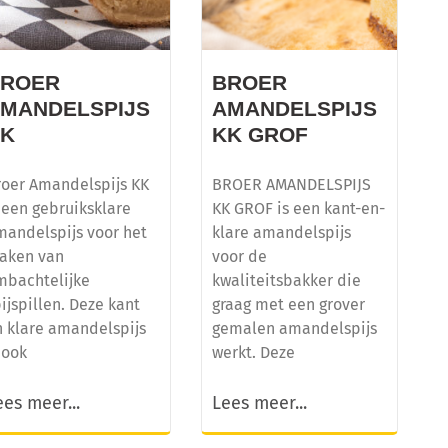
BROER
BROER
MANDELSPIJS
AMANDELSPIJS
KK
KK GROF
roer Amandelspijs KK
BROER AMANDELSPIJS
 een gebruiksklare
KK GROF is een kant-en-
mandelspijs voor het
klare amandelspijs
aken van
voor de
mbachtelijke
kwaliteitsbakker die
ijspillen. Deze kant
graag met een grover
n klare amandelspijs
gemalen amandelspijs
 ook
werkt. Deze
ees meer...
Lees meer...