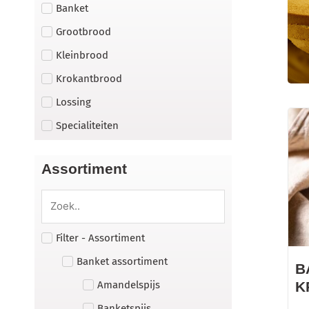
Banket
Grootbrood
Kleinbrood
Krokantbrood
Lossing
Specialiteiten
Assortiment
Filter - Assortiment
Banket assortiment
B
Amandelspijs
K
Banketspijs