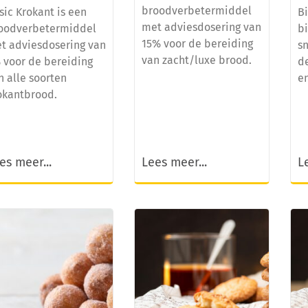
broodverbetermiddel
sic Krokant is een
Bi
met adviesdosering van
oodverbetermiddel
b
15% voor de bereiding
t adviesdosering van
sn
van zacht/luxe brood.
 voor de bereiding
d
n alle soorten
e
okantbrood.
es meer...
Lees meer...
L