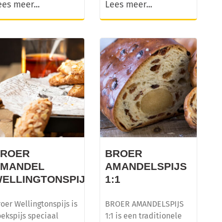
ees meer...
Lees meer...
BROER
BROER
AMANDEL
AMANDELSPIJS
JS
ELLINGTONSPIJS
1:1
oer Wellingtonspijs is
BROER AMANDELSPIJS
ekspijs speciaal
1:1 is een traditionele