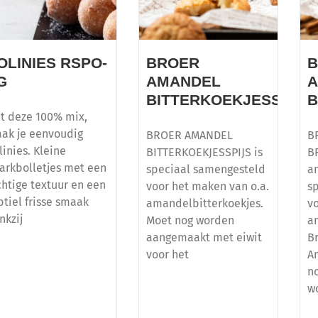
OLINIES RSPO-
BROER
G
AMANDEL
BITTERKOEKJESSPIJS
B
t deze 100% mix,
ak je eenvoudig
BROER AMANDEL
B
linies. Kleine
BITTERKOEKJESSPIJS is
B
arkbolletjes met een
speciaal samengesteld
a
chtige textuur en een
voor het maken van o.a.
s
btiel frisse smaak
amandelbitterkoekjes.
v
nkzij
Moet nog worden
a
aangemaakt met eiwit
B
voor het
A
n
w