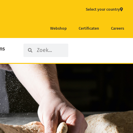
Select your country
Webshop
Certificaten
Careers
Search
Search
ns