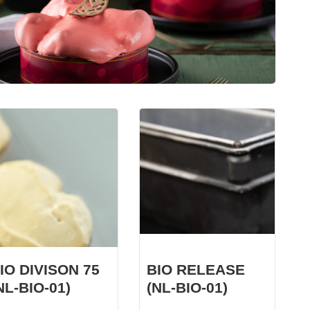
KWARKBOL
Licht, luchtig en eiwitrijk broodje op basis van
kwark!
IO DIVISON 75
BIO RELEASE
NL-BIO-01)
(NL-BIO-01)