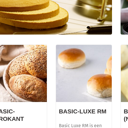
CREDI KAPSEL
Dé basis voor diverse soorten gebak
ASIC-
BASIC-LUXE RM
B
ROKANT
(
Basic Luxe RM is een