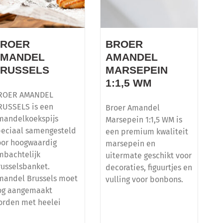
BROER
BROER
AMANDEL
AMANDEL
RUSSELS
MARSEPEIN
1:1,5 WM
ROER AMANDEL
RUSSELS is een
Broer Amandel
mandelkoekspijs
Marsepein 1:1,5 WM is
peciaal samengesteld
een premium kwaliteit
oor hoogwaardig
marsepein en
mbachtelijk
uitermate geschikt voor
russelsbanket.
decoraties, figuurtjes en
mandel Brussels moet
vulling voor bonbons.
og aangemaakt
orden met heelei