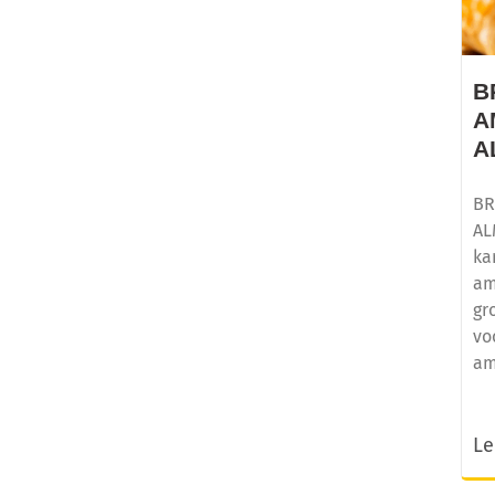
B
A
A
BR
AL
ka
am
gr
vo
am
Le