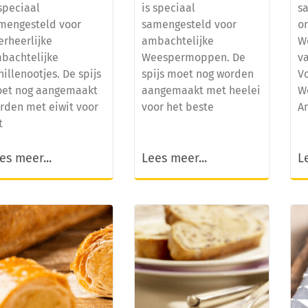
 speciaal
is speciaal
s
mengesteld voor
samengesteld voor
o
erheerlijke
ambachtelijke
W
bachtelijke
Weespermoppen. De
va
nillenootjes. De spijs
spijs moet nog worden
Vo
et nog aangemaakt
aangemaakt met heelei
W
rden met eiwit voor
voor het beste
A
t
es meer...
Lees meer...
L