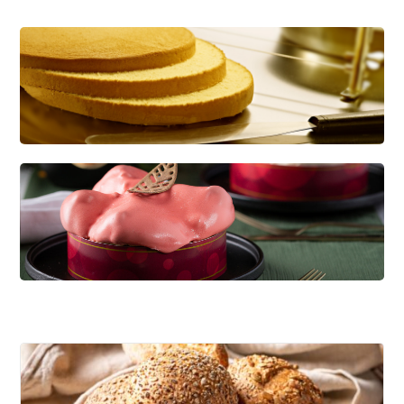
CREDI KAPSEL
Dé basis voor diverse soorten gebak
KWARKBOL
Licht, luchtig en eiwitrijk broodje op basis van
kwark!