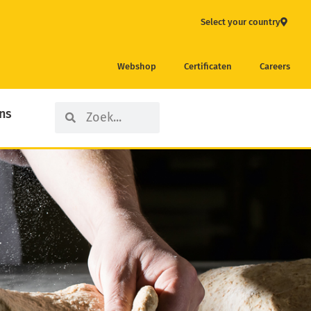
Select your country
Webshop
Certificaten
Careers
Search
Search
ns