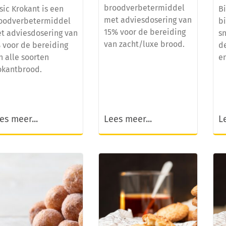
broodverbetermiddel
sic Krokant is een
Bi
met adviesdosering van
oodverbetermiddel
b
15% voor de bereiding
t adviesdosering van
sn
van zacht/luxe brood.
 voor de bereiding
d
n alle soorten
e
okantbrood.
es meer...
Lees meer...
L