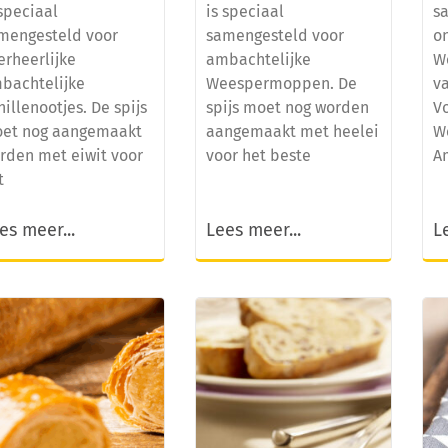
 speciaal
is speciaal
s
mengesteld voor
samengesteld voor
o
erheerlijke
ambachtelijke
W
bachtelijke
Weespermoppen. De
va
nillenootjes. De spijs
spijs moet nog worden
Vo
et nog aangemaakt
aangemaakt met heelei
W
rden met eiwit voor
voor het beste
A
t
es meer...
Lees meer...
L