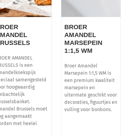
BROER
BROER
AMANDEL
AMANDEL
RUSSELS
MARSEPEIN
1:1,5 WM
ROER AMANDEL
RUSSELS is een
Broer Amandel
mandelkoekspijs
Marsepein 1:1,5 WM is
peciaal samengesteld
een premium kwaliteit
oor hoogwaardig
marsepein en
mbachtelijk
uitermate geschikt voor
russelsbanket.
decoraties, figuurtjes en
mandel Brussels moet
vulling voor bonbons.
og aangemaakt
orden met heelei