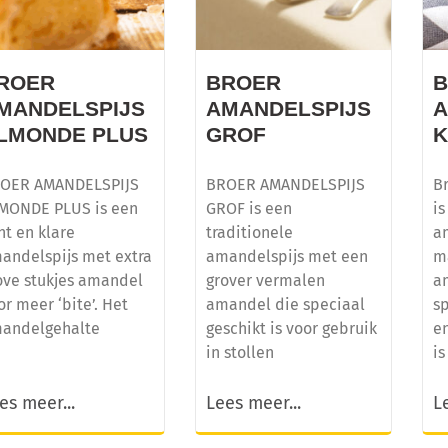
ROER
BROER
MANDELSPIJS
AMANDELSPIJS
A
LMONDE PLUS
GROF
OER AMANDELSPIJS
BROER AMANDELSPIJS
B
MONDE PLUS is een
GROF is een
is
nt en klare
traditionele
a
andelspijs met extra
amandelspijs met een
m
ove stukjes amandel
grover vermalen
a
or meer ‘bite’. Het
amandel die speciaal
sp
andelgehalte
geschikt is voor gebruik
e
in stollen
is
es meer...
Lees meer...
L