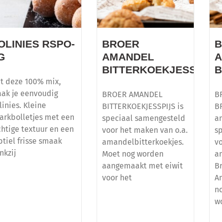
OLINIES RSPO-
BROER
G
AMANDEL
BITTERKOEKJESSPIJS
B
t deze 100% mix,
ak je eenvoudig
BROER AMANDEL
B
linies. Kleine
BITTERKOEKJESSPIJS is
B
arkbolletjes met een
speciaal samengesteld
a
chtige textuur en een
voor het maken van o.a.
s
btiel frisse smaak
amandelbitterkoekjes.
v
nkzij
Moet nog worden
a
aangemaakt met eiwit
B
voor het
A
n
w