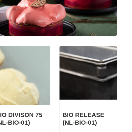
KWARKBOL
Licht, luchtig en eiwitrijk broodje op basis van
kwark!
IO DIVISON 75
BIO RELEASE
NL-BIO-01)
(NL-BIO-01)