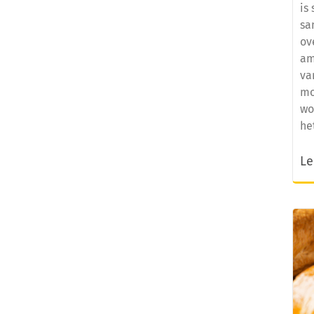
is
sa
ov
am
va
mo
wo
he
Le