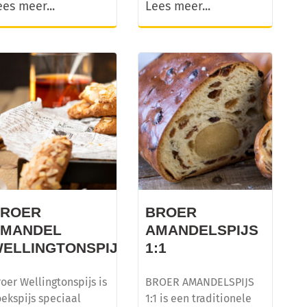
ees meer...
Lees meer...
BROER
BROER
AMANDEL
AMANDELSPIJS
JS
ELLINGTONSPIJS
1:1
oer Wellingtonspijs is
BROER AMANDELSPIJS
ekspijs speciaal
1:1 is een traditionele