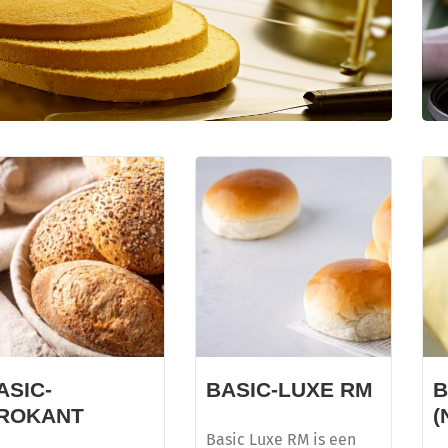
CREDI KAPSEL
Dé basis voor diverse soorten gebak
ASIC-
BASIC-LUXE RM
B
ROKANT
(
Basic Luxe RM is een