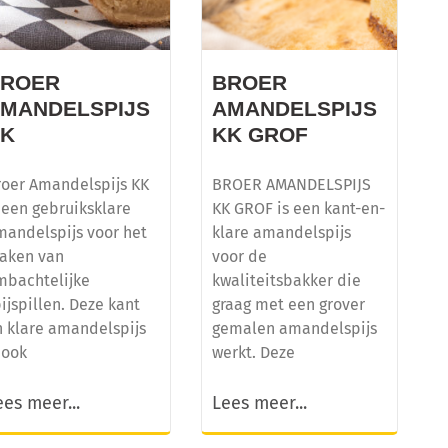
BROER
BROER
MANDELSPIJS
AMANDELSPIJS
KK
KK GROF
roer Amandelspijs KK
BROER AMANDELSPIJS
 een gebruiksklare
KK GROF is een kant-en-
mandelspijs voor het
klare amandelspijs
aken van
voor de
mbachtelijke
kwaliteitsbakker die
ijspillen. Deze kant
graag met een grover
n klare amandelspijs
gemalen amandelspijs
 ook
werkt. Deze
ees meer...
Lees meer...