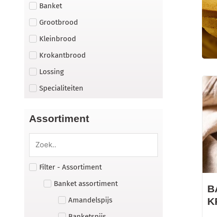
Banket
Grootbrood
Kleinbrood
Krokantbrood
Lossing
Specialiteiten
Assortiment
Filter - Assortiment
Banket assortiment
B
Amandelspijs
K
Banketspijs