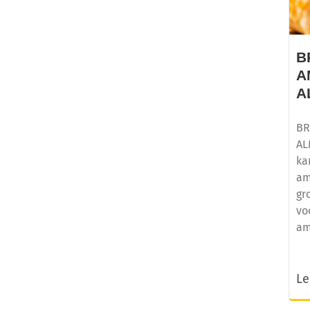
B
A
A
BR
AL
ka
am
gr
vo
am
Le