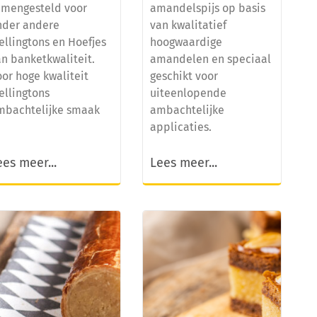
amengesteld voor
amandelspijs op basis
nder andere
van kwalitatief
ellingtons en Hoefjes
hoogwaardige
n banketkwaliteit.
amandelen en speciaal
or hoge kwaliteit
geschikt voor
ellingtons
uiteenlopende
mbachtelijke smaak
ambachtelijke
applicaties.
ees meer...
Lees meer...