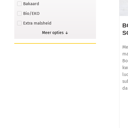
Bakaard
Bio/EKO
Extra malsheid
B
S
Meer opties ↓
Me
ma
Bo
kw
lu
su
da