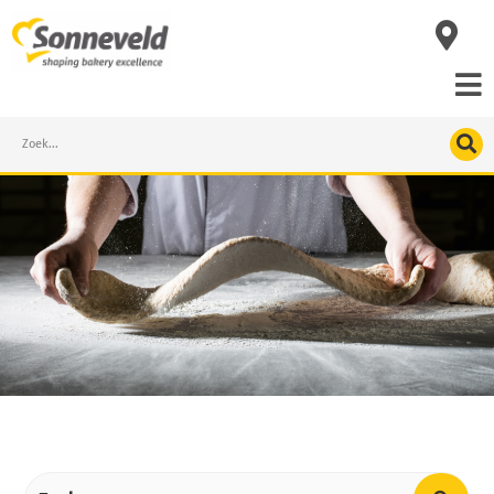
Skip
to
content
Search
Producten