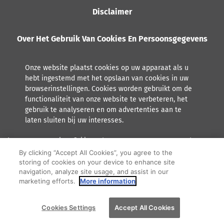
Disclaimer
Over Het Gebruik Van Cookies En Persoonsgegevens
Onze website plaatst cookies op uw apparaat als u
hebt ingestemd met het opslaan van cookies in uw
browserinstellingen. Cookies worden gebruikt om de
functionaliteit van onze website te verbeteren, het
gebruik te analyseren en om advertenties aan te
laten sluiten bij uw interesses.
Lees meer over hoe Orkla met persoonsgegevens omgaat,
inclusief het recht tot inzage.
By clicking “Accept All Cookies”, you agree to the
storing of cookies on your device to enhance site
F
Y
I
navigation, analyze site usage, and assist in our
marketing efforts.
More information
a
o
n
© 2026 Orkla. All rights reserved
c
u
s
Cookies Settings
Accept All Cookies
e
t
t